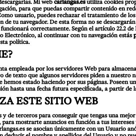
 descargarlas. Mi web
carlangas.es
utiliza cookies pro
ación, para que puedas compartir contenido en redes
Como usuario, puedes rechazar el tratamiento de lo
ón de tu navegador. De esta forma no se descargarán
funcionará correctamente. Según el artículo 22.2 de 
 Electrónico, al continuar con tu navegación estás
ta política.
IE?
nta empleada por los servidores Web para almacena
ero de texto que algunos servidores piden a nuestro 
ue hemos estado haciendo por sus páginas. Poseen u
ión hasta una fecha futura especificada, a partir de l
ZA ESTE SITIO WEB
as y de terceros para conseguir que tengas una mejo
 para mostrarte anuncios en función a tus intereses 
arlangas.es se asocian únicamente con un Usuario a
 deducir el nombre y apellidos del Usuario y no pue