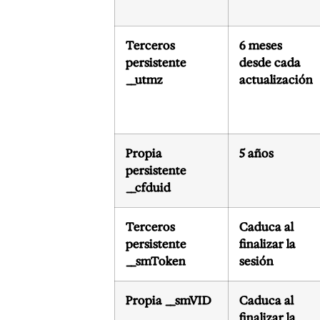
Terceros
6 meses
persistente
desde cada
__utmz
actualización
Propia
5 años
persistente
__cfduid
Terceros
Caduca al
persistente
finalizar la
__smToken
sesión
Propia __smVID
Caduca al
finalizar la