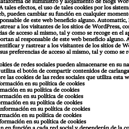
 plataforma de suministro y alojamiento de blogs Wo
 tales efectos, el uso de tales cookies por los siste
web, pueden cambiar su función en cualquier momento
ponsable de este web beneficio alguno. Automattic, I
rastrear a los visitantes de los sitios de WordPress, 
ias de acceso al mismo, tal y como se recoge en el a
rtan al responsable de este web beneficio alguno. Au
entificar y rastrear a los visitantes de los sitios de
 sus preferencias de acceso al mismo, tal y como se 
ookies de redes sociales pueden almacenarse en su 
utiliza el botón de compartir contenidos de carlangas
 las cookies de las redes sociales que utiliza esta w
formación en su
política de cookies
ormación en su
política de cookies
formación en su
política de cookies
formación en su
política de cookies
 información en su
política de cookies
ormación en su
política de cookies
nformación en su
política de cookies
án en función a cada red social y dependerán de la c