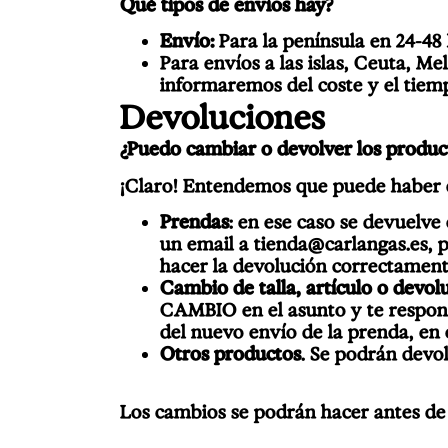
Qué tipos de envíos hay?
Envío:
Para la península en 24-48 
Para envíos a las islas, Ceuta, Me
informaremos del coste y el tiem
Devoluciones
¿Puedo cambiar o devolver los produc
¡Claro! Entendemos que puede haber d
Prendas
: en ese caso se devuelve 
un email a
tienda@carlangas.es
, 
hacer la devolución correctament
Cambio de talla, artículo o devol
CAMBIO en el asunto y te respond
del nuevo envío de la prenda, en 
Otros productos
. Se podrán devo
Los cambios se podrán hacer antes de 