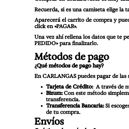
Recuerda, si es una camiseta elige la t
Aparecerá el carrito de compra y pue
click en «PAGAR».
Una vez ahí rellena los datos que te p
PEDIDO» para finalizarlo.
Métodos de pago
¿Qué métodos de pago hay?
En CARLANGAS puedes pagar de las s
Tarjeta de Crédito:
A través de n
Bizum:
Con este método simplement
transferencia.
Transferencia Bancaria:
Si escoge
de tu compra.
Envíos